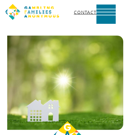
CONTACT
内
容
を
ス
キ
ッ
プ