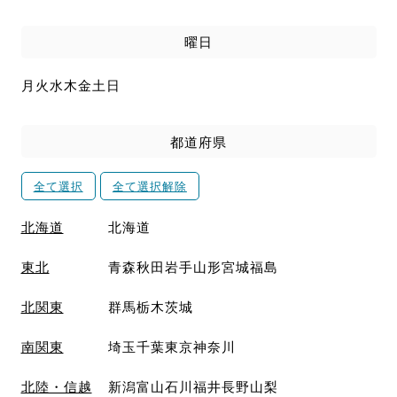
曜日
月
火
水
木
金
土
日
都道府県
全て選択
全て選択解除
北海道
北海道
東北
青森
秋田
岩手
山形
宮城
福島
北関東
群馬
栃木
茨城
南関東
埼玉
千葉
東京
神奈川
北陸・信越
新潟
富山
石川
福井
長野
山梨