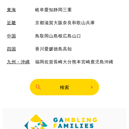
東海
岐阜
愛知
静岡
三重
近畿
京都
滋賀
大阪
奈良
和歌山
兵庫
中国
鳥取
岡山
島根
広島
山口
四国
香川
愛媛
徳島
高知
九州・沖縄
福岡
佐賀
長崎
大分
熊本
宮崎
鹿児島
沖縄
検索