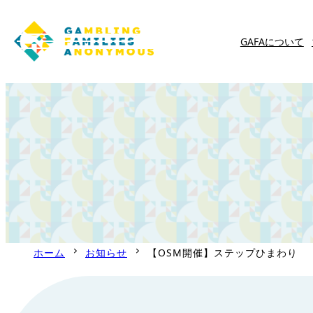
GAFAについて
内
容
を
ス
キ
ッ
プ
ホーム
お知らせ
【OSM開催】ステップひまわり