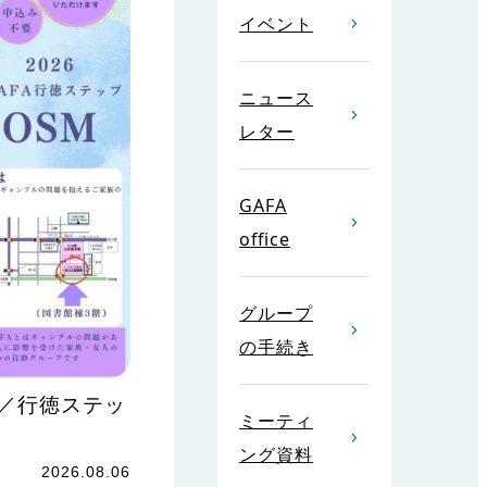
イベント
ニュース
レター
GAFA
office
グループ
の手続き
京／行徳ステッ
ミーティ
ング資料
2026.08.06