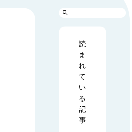
検
索
読
ま
れ
て
い
る
記
事