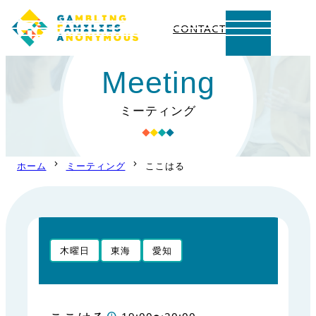
CONTACT
内
Meeting
容
を
ミーティング
ス
キ
ッ
ホーム
ミーティング
ここはる
プ
木曜日
東海
愛知