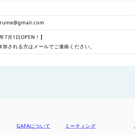
urume@gmail.com
6年7月1日OPEN！】
参加される方はメールでご連絡ください。
GAFAについて
ミーティング