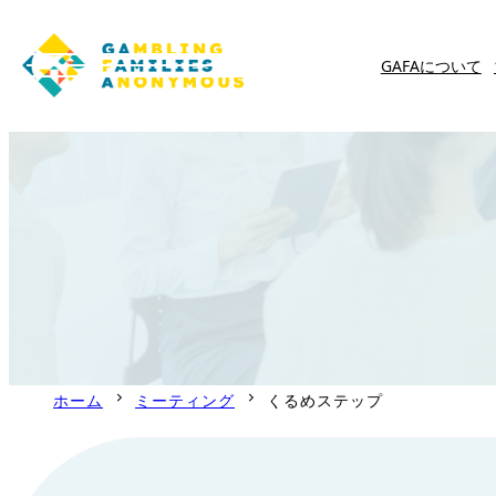
GAFAについて
内
容
を
ス
キ
ッ
プ
ホーム
ミーティング
くるめステップ