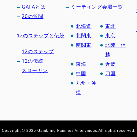
GAFAとは
ミーティング会場一覧
20の質問
北海道
東北
12のステップと伝統
北関東
東京
南関東
北陸・信
12のステップ
越
12の伝統
東海
近畿
スローガン
中国
四国
九州・沖
縄
Copyright © 2025 Gambling Families Anonymous.
All rights reserved.