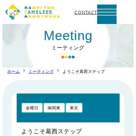
CONTACT
内
Meeting
容
を
ミーティング
ス
キ
ッ
ホーム
ミーティング
ようこそ葛西ステップ
プ
金曜日
南関東
東京
ようこそ葛西ステップ