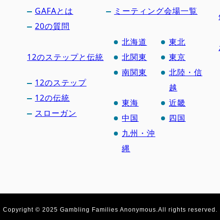
GAFAとは
ミーティング会場一覧
20の質問
北海道
東北
12のステップと伝統
北関東
東京
南関東
北陸・信
12のステップ
越
12の伝統
東海
近畿
スローガン
中国
四国
九州・沖
縄
Copyright © 2025 Gambling Families Anonymous.
All rights reserved.