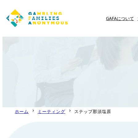
GAFAについて
内
容
を
ス
キ
ッ
プ
ホーム
ミーティング
ステップ那須塩原