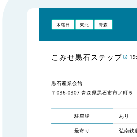
木曜日
東北
青森
こみせ黒石ステップ
19
黒石産業会館
〒036-0307 青森県黒石市市ノ町５
駐車場
あり
最寄り
弘南鉄