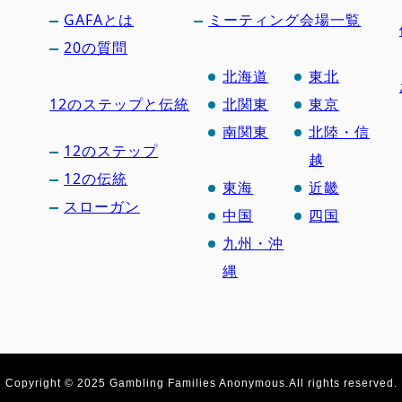
GAFAとは
ミーティング会場一覧
20の質問
北海道
東北
12のステップと伝統
北関東
東京
南関東
北陸・信
12のステップ
越
12の伝統
東海
近畿
スローガン
中国
四国
九州・沖
縄
Copyright © 2025 Gambling Families Anonymous.
All rights reserved.