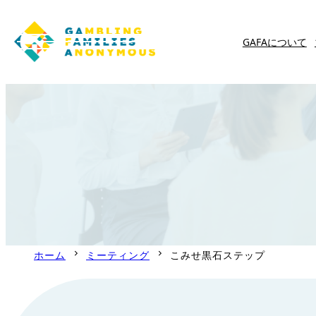
GAFAについて
内
容
を
ス
キ
ッ
プ
ホーム
ミーティング
こみせ黒石ステップ