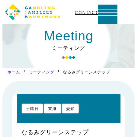
CONTACT
内
Meeting
容
を
ミーティング
ス
キ
ッ
ホーム
ミーティング
なるみグリーンステップ
プ
土曜日
東海
愛知
なるみグリーンステップ