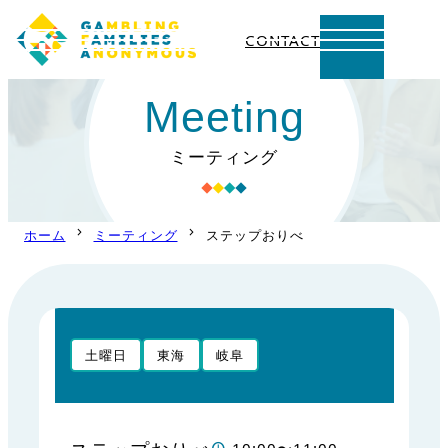
CONTACT
内
Meeting
容
を
ミーティング
ス
キ
ッ
ホーム
ミーティング
ステップおりべ
プ
土曜日
東海
岐阜