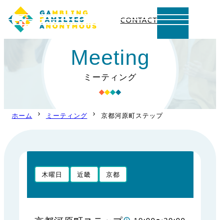
CONTACT
内
Meeting
容
を
ミーティング
ス
キ
ッ
ホーム
ミーティング
京都河原町ステップ
プ
木曜日
近畿
京都